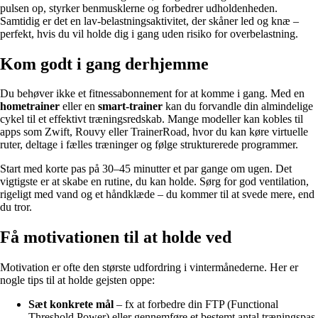
pulsen op, styrker benmusklerne og forbedrer udholdenheden.
Samtidig er det en lav-belastningsaktivitet, der skåner led og knæ –
perfekt, hvis du vil holde dig i gang uden risiko for overbelastning.
Kom godt i gang derhjemme
Du behøver ikke et fitnessabonnement for at komme i gang. Med en
hometrainer
eller en
smart-trainer
kan du forvandle din almindelige
cykel til et effektivt træningsredskab. Mange modeller kan kobles til
apps som Zwift, Rouvy eller TrainerRoad, hvor du kan køre virtuelle
ruter, deltage i fælles træninger og følge strukturerede programmer.
Start med korte pas på 30–45 minutter et par gange om ugen. Det
vigtigste er at skabe en rutine, du kan holde. Sørg for god ventilation,
rigeligt med vand og et håndklæde – du kommer til at svede mere, end
du tror.
Få motivationen til at holde ved
Motivation er ofte den største udfordring i vintermånederne. Her er
nogle tips til at holde gejsten oppe:
Sæt konkrete mål
– fx at forbedre din FTP (Functional
Threshold Power) eller gennemføre et bestemt antal træningspas