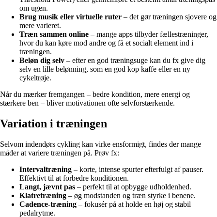
om ugen.
Brug musik eller virtuelle ruter
– det gør træningen sjovere og
mere varieret.
Træn sammen online
– mange apps tilbyder fællestræninger,
hvor du kan køre mod andre og få et socialt element ind i
træningen.
Beløn dig selv
– efter en god træningsuge kan du fx give dig
selv en lille belønning, som en god kop kaffe eller en ny
cykeltrøje.
Når du mærker fremgangen – bedre kondition, mere energi og
stærkere ben – bliver motivationen ofte selvforstærkende.
Variation i træningen
Selvom indendørs cykling kan virke ensformigt, findes der mange
måder at variere træningen på. Prøv fx:
Intervaltræning
– korte, intense spurter efterfulgt af pauser.
Effektivt til at forbedre konditionen.
Langt, jævnt pas
– perfekt til at opbygge udholdenhed.
Klatretræning
– øg modstanden og træn styrke i benene.
Cadence-træning
– fokusér på at holde en høj og stabil
pedalrytme.