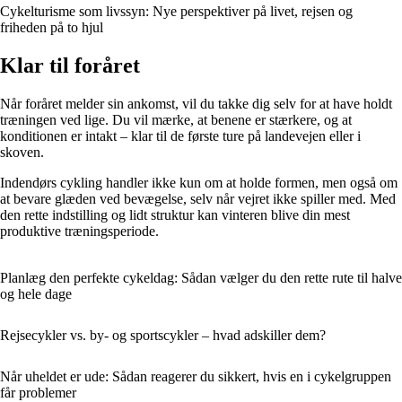
Cykelturisme som livssyn: Nye perspektiver på livet, rejsen og
friheden på to hjul
Klar til foråret
Når foråret melder sin ankomst, vil du takke dig selv for at have holdt
træningen ved lige. Du vil mærke, at benene er stærkere, og at
konditionen er intakt – klar til de første ture på landevejen eller i
skoven.
Indendørs cykling handler ikke kun om at holde formen, men også om
at bevare glæden ved bevægelse, selv når vejret ikke spiller med. Med
den rette indstilling og lidt struktur kan vinteren blive din mest
produktive træningsperiode.
Planlæg den perfekte cykeldag: Sådan vælger du den rette rute til halve
og hele dage
Rejsecykler vs. by- og sportscykler – hvad adskiller dem?
Når uheldet er ude: Sådan reagerer du sikkert, hvis en i cykelgruppen
får problemer