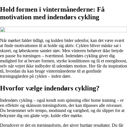
Hold formen i vintermånederne: Få
motivation med indendørs cykling
Når mørket falder tidligt, og kulden bider udenfor, kan det være svært
at finde motivationen til at holde sig aktiv. Cyklen bliver måske sat i
skuret, og løbeskoene samler støv. Men vinteren behøver ikke betyde
en pause fra træningen – tværtimod. Indendørs cykling giver dig
mulighed for at bevare formen, styrke konditionen og få et energiboost,
selv når vejret ikke indbyder til udendørs motion. Her får du inspiration
til, hvordan du kan bruge vintermånederne til at genfinde
træningsglæden på cyklen – inden døre.
Hvorfor vælge indendørs cykling?
Indendørs cykling – også kendt som spinning eller home training – er
en effektiv og skånsom træningsform, der kan tilpasses alle niveauer.
Du bestemmer selv tempo, modstand og varighed, og du slipper for at
bekymre dig om glatte veje, kulde eller mørke.
Derudover er det en træningsform, der giver hurtige resultater. Du får