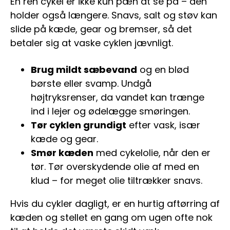
En ren cykel er ikke kun pæn at se på – den
holder også længere. Snavs, salt og støv kan
slide på kæde, gear og bremser, så det
betaler sig at vaske cyklen jævnligt.
Brug mildt sæbevand
og en blød
børste eller svamp. Undgå
højtryksrenser, da vandet kan trænge
ind i lejer og ødelægge smøringen.
Tør cyklen grundigt
efter vask, især
kæde og gear.
Smør kæden
med cykelolie, når den er
tør. Tør overskydende olie af med en
klud – for meget olie tiltrækker snavs.
Hvis du cykler dagligt, er en hurtig aftørring af
kæden og stellet en gang om ugen ofte nok