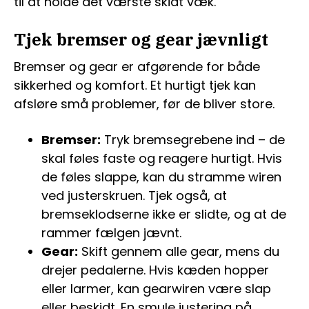
til at holde det værste skidt væk.
Tjek bremser og gear jævnligt
Bremser og gear er afgørende for både
sikkerhed og komfort. Et hurtigt tjek kan
afsløre små problemer, før de bliver store.
Bremser:
Tryk bremsegrebene ind – de
skal føles faste og reagere hurtigt. Hvis
de føles slappe, kan du stramme wiren
ved justerskruen. Tjek også, at
bremseklodserne ikke er slidte, og at de
rammer fælgen jævnt.
Gear:
Skift gennem alle gear, mens du
drejer pedalerne. Hvis kæden hopper
eller larmer, kan gearwiren være slap
eller beskidt. En smule justering på