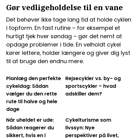
Gør vedligeholdelse til en vane
Det behøver ikke tage lang tid at holde cyklen
i topform. En fast rutine – for eksempel et
hurtigt tjek hver søndag – gør det nemt at
opdage problemer i tide. En velholdt cykel
kører lettere, holder længere og giver dig lyst
til at bruge den endnu mere.
Planlæg den perfekte
Rejsecykler vs. by- og
cykeldag: Sådan
sportscykler – hvad
vælger du den rette
adskiller dem?
rute til halve og hele
dage
Når uheldet er ude:
Cykelturisme som
Sådan reagerer du
livssyn: Nye
sikkert, hvis en i
perspektiver på livet,